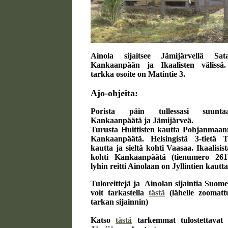
Ainola sijaitsee Jämijärvellä Sat
Kankaanpään ja Ikaalisten välissä
tarkka osoite on Matintie 3.
Ajo-ohjeita:
Porista päin tullessasi suunt
Kankaanpäätä ja Jämijärveä.
Turusta Huittisten kautta Pohjanmaant
Kankaanpäätä. Helsingistä 3-tietä 
kautta ja sieltä kohti Vaasaa. Ikaalisi
kohti Kankaanpäätä (tienumero 261)
lyhin reitti Ainolaan on Jyllintien kautta
Tuloreittejä ja Ainolan sijaintia Suome
voit tarkastella
tästä
(lähelle zoomat
tarkan sijainnin)
Katso
tästä
tarkemmat tulostettavat a